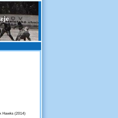
eje
k Hawks (2014)