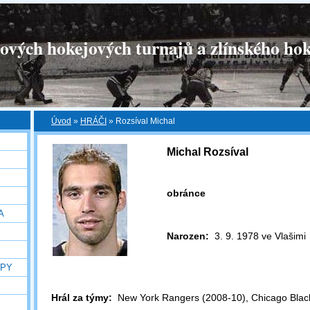
tových hokejových turnajů a zlínského hok
Úvod
»
HRÁČI
»
Rozsíval Michal
Michal Rozsíval
obránce
A
Narozen:
3. 9. 1978 ve Vlašimi
OPY
Hrál za týmy:
New York Rangers (2008-10), Chicago Blac