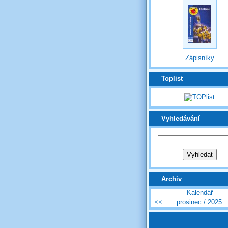
Zápisníky
Toplist
Vyhledávání
Archiv
Kalendář
<<
prosinec / 2025