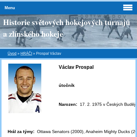
Menu
Historie světových hokejových turnajů
a zlínského hokeje
Úvod
»
HRÁČI
»
Prospal Václav
Václav Prospal
útočník
Narozen:
17. 2. 1975 v Českých Budějo
Hrál za týmy:
Ottawa Senators (2000), Anaheim Mighty Ducks (20