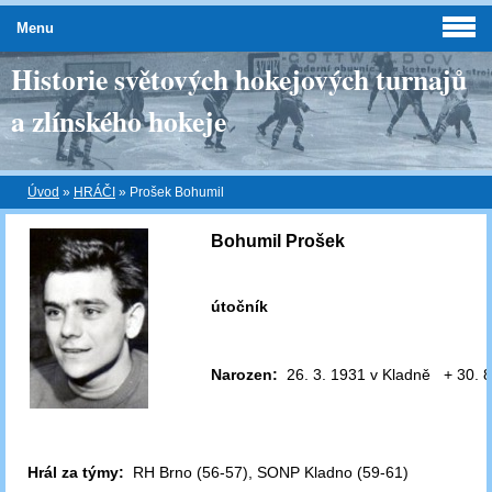
Menu
Historie světových hokejových turnajů
a zlínského hokeje
Úvod
»
HRÁČI
»
Prošek Bohumil
Bohumil Prošek
útočník
Narozen:
26. 3. 1931 v Kladně + 30. 8
Hrál za týmy:
RH Brno (56-57), SONP Kladno (59-61)