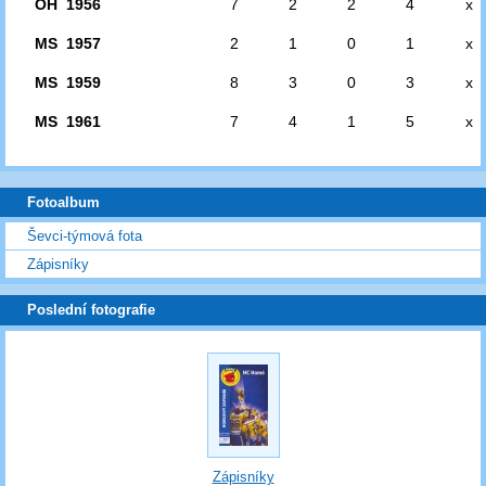
OH 1956
7
2
2
4
x
MS 1957
2
1
0
1
x
MS 1959
8
3
0
3
x
MS 1961
7
4
1
5
x
Fotoalbum
Ševci-týmová fota
Zápisníky
Poslední fotografie
Zápisníky