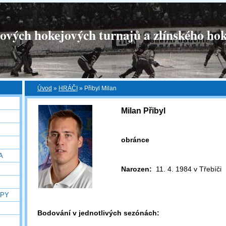
tových hokejových turnajů a zlínského hok
Úvod
»
HRÁČI
»
Přibyl Milan
Milan Přibyl
obránce
A
Narozen:
11. 4. 1984 v Třebíči
OPY
Bodování v jednotlivých sezónách: