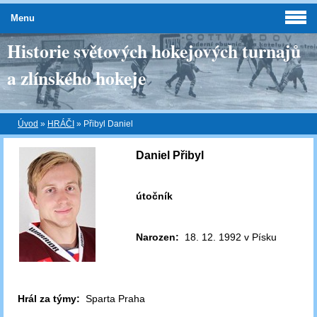
Menu
Historie světových hokejových turnajů
a zlínského hokeje
Úvod
»
HRÁČI
»
Přibyl Daniel
Daniel Přibyl
útočník
Narozen:
18. 12. 1992 v Písku
Hrál za týmy:
Sparta Praha