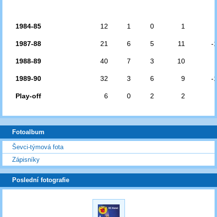
1984-85
12
1
0
1
1987-88
21
6
5
11
-
1988-89
40
7
3
10
1989-90
32
3
6
9
-
Play-off
6
0
2
2
Fotoalbum
Ševci-týmová fota
Zápisníky
Poslední fotografie