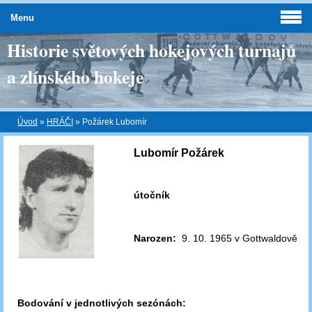
Menu
Historie světových hokejových turnajů
a zlínského hokeje
Úvod
»
HRÁČI
»
Požárek Lubomír
Lubomír Požárek
útočník
Narozen:
9. 10. 1965 v Gottwaldově
Bodování v jednotlivých sezónách: