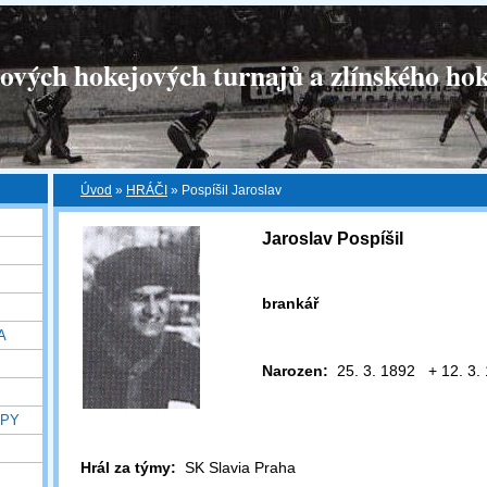
tových hokejových turnajů a zlínského hok
Úvod
»
HRÁČI
»
Pospíšil Jaroslav
Jaroslav Pospíšil
brankář
A
Narozen:
25. 3. 1892 + 12. 3.
OPY
Hrál za týmy:
SK Slavia Praha