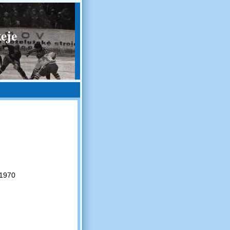
eje
 1970