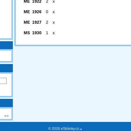
ME 1922
2
x
ME 1926
0
x
ME 1927
2
x
MS 1930
1
x
>>
© 2026 eStránky.cz