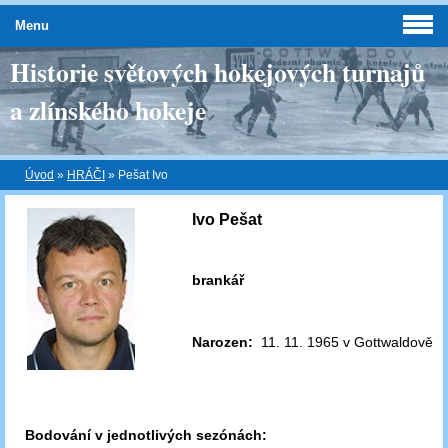
Menu
Historie světových hokejových turnajů
a zlínského hokeje
Úvod
»
HRÁČI
»
Pešat Ivo
Ivo Pešat
brankář
Narozen:
11. 11. 1965 v Gottwaldově
Bodování v jednotlivých sezónách: