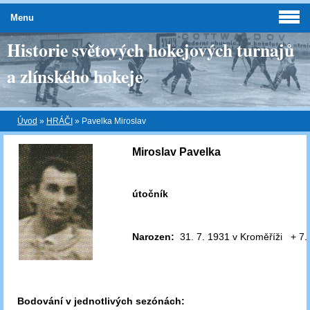
Menu
Historie světových hokejových turnajů
a zlínského hokeje
Úvod
»
HRÁČI
»
Pavelka Miroslav
Miroslav Pavelka
útočník
Narozen:
31. 7. 1931 v Kroměříži + 7.
Bodování v jednotlivých sezónách: