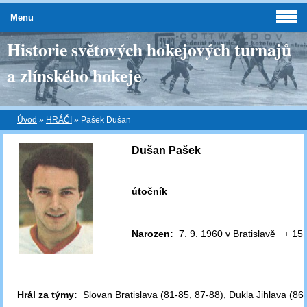
Menu
Historie světových hokejových turnajů
a zlínského hokeje
Úvod
»
HRÁČI
»
Pašek Dušan
Dušan Pašek
útočník
Narozen:
7. 9. 1960 v Bratislavě + 15.
Hrál za týmy:
Slovan Bratislava (81-85, 87-88), Dukla Jihlava (86)