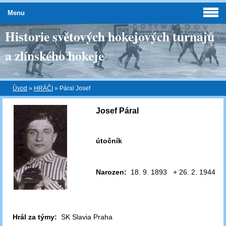
Menu
Historie světových hokejových turnajů
a zlínského hokeje
Úvod
»
HRÁČI
»
Páral Josef
Josef Páral
útočník
Narozen:
18. 9. 1893 + 26. 2. 1944
Hrál za týmy:
SK Slavia Praha