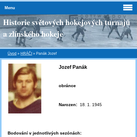
Menu
Historie světových hokejových turnajů
a zlínského hokeje
Úvod
»
HRÁČI
»
Panák Jozef
Jozef Panák
obránce
Narozen:
18. 1. 1945
Bodování v jednotlivých sezónách: