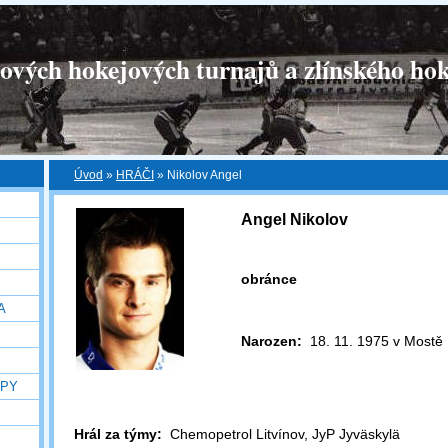
tových hokejových turnajů a zlínského hok
Úvod
»
HRÁČI
»
Nikolov Angel
Angel Nikolov
obránce
A
Narozen:
18. 11. 1975 v Mostě
OPY
Hrál za týmy:
Chemopetrol Litvínov, JyP Jyväskylä