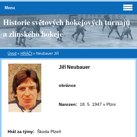
Menu
Historie světových hokejových turnajů
a zlínského hokeje
Úvod
»
HRÁČI
»
Neubauer Jiří
Jiří Neubauer
obránce
Narozen:
18. 5. 1947 v Plzni
Hrál za týmy:
Škoda Plzeň