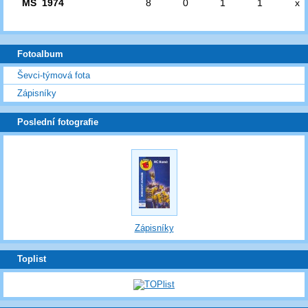
MS 1974
8
0
1
1
x
Fotoalbum
Ševci-týmová fota
Zápisníky
Poslední fotografie
Zápisníky
Toplist