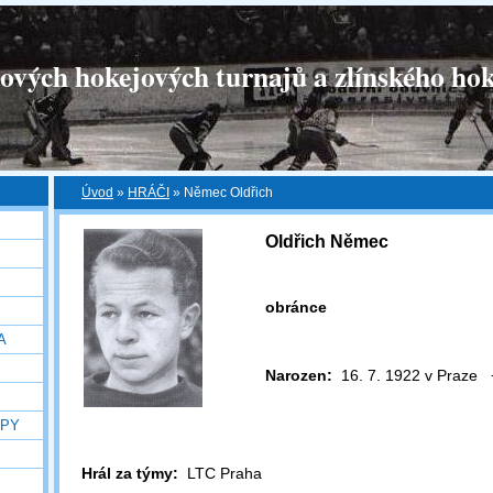
tových hokejových turnajů a zlínského hok
Úvod
»
HRÁČI
»
Němec Oldřich
Oldřich Němec
obránce
A
Narozen:
16. 7. 1922 v Praze +
OPY
Hrál za týmy:
LTC Praha