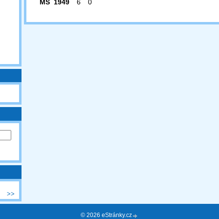
MS 1949
6
0
>>
© 2026 eStránky.cz