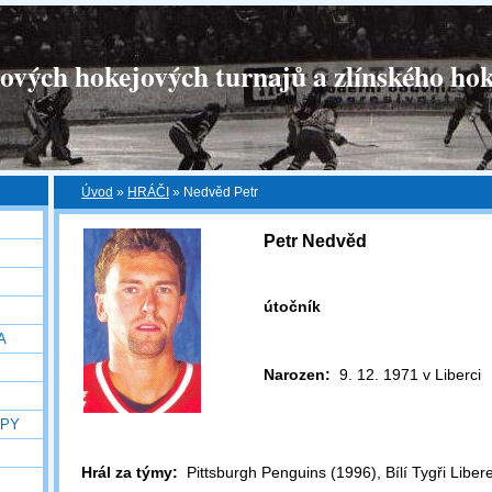
tových hokejových turnajů a zlínského hok
Úvod
»
HRÁČI
»
Nedvěd Petr
Petr Nedvěd
útočník
A
Narozen:
9. 12. 1971 v Liberci
OPY
Hrál za týmy:
Pittsburgh Penguins (1996), Bílí Tygři Liber