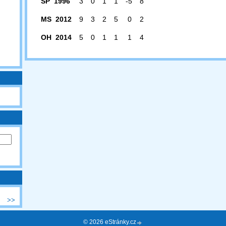
SP 1996
3
0
1
1
-5
8
MS 2012
9
3
2
5
0
2
OH 2014
5
0
1
1
1
4
>>
© 2026 eStránky.cz