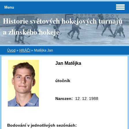
Menu
Historie světových hokejových turnajů
a zlínského hokeje
Úvod
»
HRÁČI
»
Matějka Jan
Jan Matějka
útočník
Narozen:
12. 12. 1988
Bodování v jednotlivých sezónách: