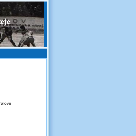
eje
rálové