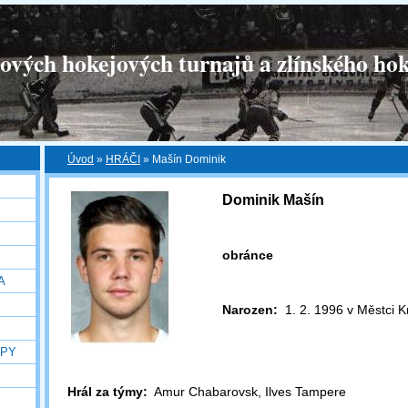
tových hokejových turnajů a zlínského hok
Úvod
»
HRÁČI
»
Mašín Dominik
Dominik Mašín
obránce
A
Narozen:
1. 2. 1996 v Městci K
OPY
Hrál za týmy:
Amur Chabarovsk, Ilves Tampere