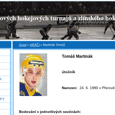
tových hokejových turnajů a zlínského hok
Úvod
»
HRÁČI
»
Martinák Tomáš
Tomáš Martinák
útočník
A
Narozen:
24. 6. 1980 v Přerově
OPY
Bodování v jednotlivých sezónách: