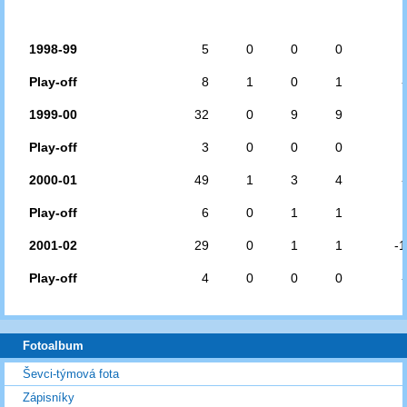
1998-99
5
0
0
0
Play-off
8
1
0
1
-
1999-00
32
0
9
9
Play-off
3
0
0
0
2000-01
49
1
3
4
-
Play-off
6
0
1
1
2001-02
29
0
1
1
-1
Play-off
4
0
0
0
-
Fotoalbum
Ševci-týmová fota
Zápisníky