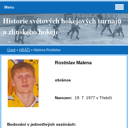
Menu
Historie světových hokejových turnajů
a zlínského hokeje
Úvod
»
HRÁČI
»
Malena Rostislav
Rostislav Malena
obránce
Narozen:
19. 7. 1977 v Třebíči
Bodování v jednotlivých sezónách: