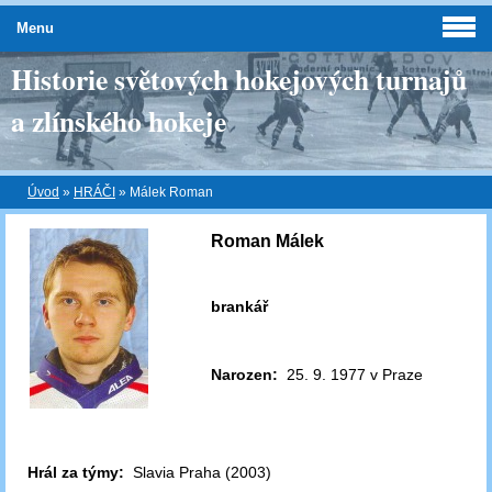
Menu
Historie světových hokejových turnajů
a zlínského hokeje
Úvod
»
HRÁČI
»
Málek Roman
Roman Málek
brankář
Narozen:
25. 9. 1977 v Praze
Hrál za týmy:
Slavia Praha (2003)