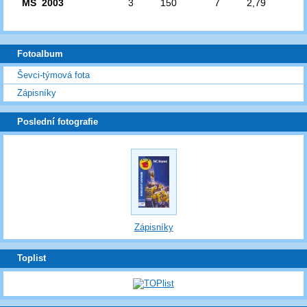
MS 2003
3
150
7
2,79
Fotoalbum
Ševci-týmová fota
Zápisníky
Poslední fotografie
Zápisníky
Toplist