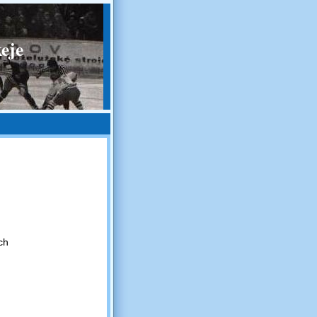
eje
ch