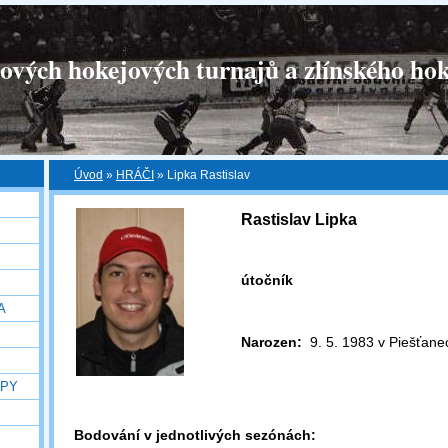
tových hokejových turnajů a zlínského hok
Úvod
»
HRÁČI
»
Lipka Rastislav
Rastislav Lipka
útočník
A
Narozen:
9. 5. 1983 v Piešťane
OPY
Bodování v jednotlivých sezónách: