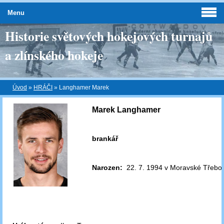
Menu
Historie světových hokejových turnajů
a zlínského hokeje
Úvod
»
HRÁČI
»
Langhamer Marek
Marek Langhamer
brankář
Narozen:
22. 7. 1994 v Moravské Třebo