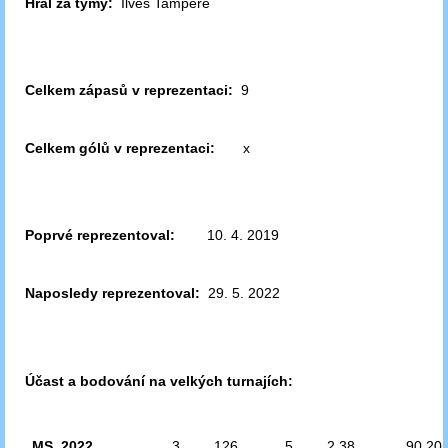
Hrál za týmy:
Ilves Tampere
Celkem zápasů v reprezentaci:
9
Celkem gólů v reprezentaci:
x
Poprvé reprezentoval:
10. 4. 2019
Naposledy reprezentoval:
29. 5. 2022
Účast a bodování na velkých turnajích:
MS 2022
3
126
5
2,38
90,20