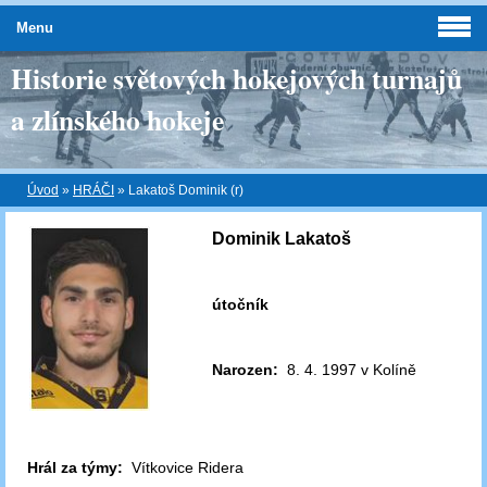
Menu
Historie světových hokejových turnajů
a zlínského hokeje
Úvod
»
HRÁČI
»
Lakatoš Dominik (r)
Dominik Lakatoš
útočník
Narozen:
8. 4. 1997 v Kolíně
Hrál za týmy:
Vítkovice Ridera