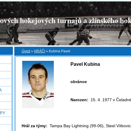
tových hokejových turnajů a zlínského hok
Úvod
»
HRÁČI
»
Kubina Pavel
Pavel Kubina
obránce
A
Narozen:
15. 4. 1977 v Čeladn
OPY
Hrál za týmy:
Tampa Bay Lightning (99-06), Steel Vítkovic