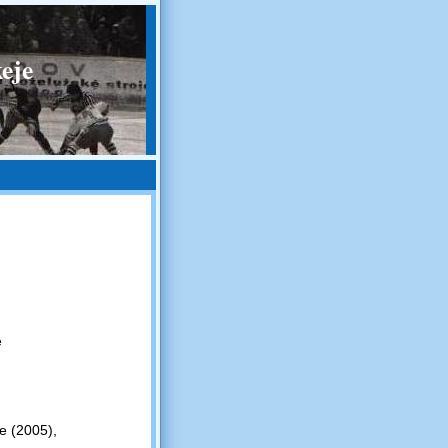
eje
é
e (2005),