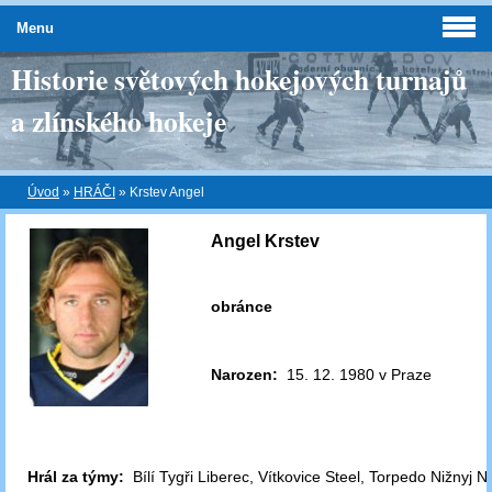
Menu
Historie světových hokejových turnajů
a zlínského hokeje
Úvod
»
HRÁČI
»
Krstev Angel
Angel Krstev
obránce
Narozen:
15. 12. 1980 v Praze
Hrál za týmy:
Bílí Tygři Liberec, Vítkovice Steel, Torpedo Nižnyj 