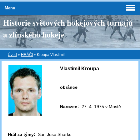
Menu
Historie světových hokejových turnajů
a zlínského hokeje
Úvod
»
HRÁČI
»
Kroupa Vlastimil
Vlastimil Kroupa
obránce
Narozen:
27. 4. 1975 v Mostě
Hrál za týmy:
San Jose Sharks