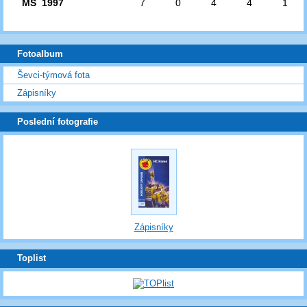
MS 1997
7
0
4
4
1
Fotoalbum
Ševci-týmová fota
Zápisníky
Poslední fotografie
Zápisníky
Toplist