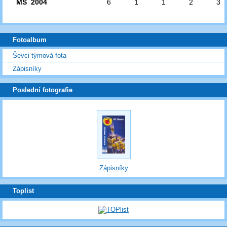
MS 2004
6
1
1
2
3
Fotoalbum
Ševci-týmová fota
Zápisníky
Poslední fotografie
Zápisníky
Toplist