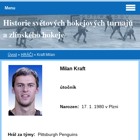
Menu
Historie světových hokejových turnajů
a zlínského hokeje
Úvod
»
HRÁČI
»
Kraft Milan
Milan Kraft
útočník
Narozen:
17. 1. 1980 v Plzni
Hrál za týmy:
Pittsburgh Penguins