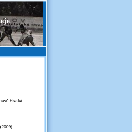
eje
chově Hradci
 (2009)