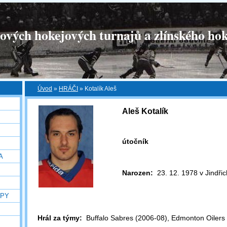
tových hokejových turnajů a zlínského hok
Úvod
»
HRÁČI
»
Kotalík Aleš
Aleš Kotalík
útočník
A
Narozen:
23. 12. 1978 v Jindři
OPY
Hrál za týmy:
Buffalo Sabres (2006-08), Edmonton Oilers