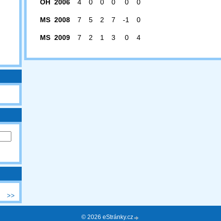
OH 2006
4
0
0
0
0
0
MS 2008
7
5
2
7
-1
0
MS 2009
7
2
1
3
0
4
>>
© 2026 eStránky.cz