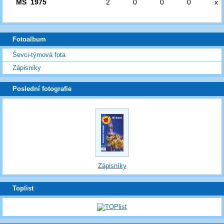
MS 1975
2
0
0
0
x
Fotoalbum
Ševci-týmová fota
Zápisníky
Poslední fotografie
Zápisníky
Toplist