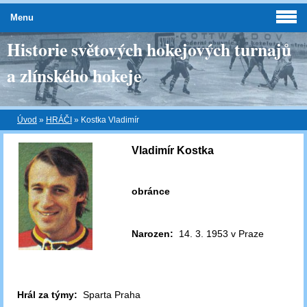
Menu
Historie světových hokejových turnajů
a zlínského hokeje
Úvod
»
HRÁČI
»
Kostka Vladimír
Vladimír Kostka
obránce
Narozen:
14. 3. 1953 v Praze
Hrál za týmy:
Sparta Praha