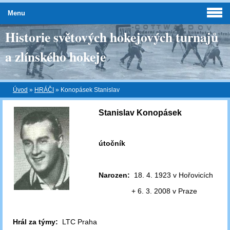
Menu
Historie světových hokejových turnajů
a zlínského hokeje
Úvod
»
HRÁČI
»
Konopásek Stanislav
Stanislav Konopásek
útočník
Narozen:
18. 4. 1923 v Hořovicích
+ 6. 3. 2008 v Praze
Hrál za týmy:
LTC Praha