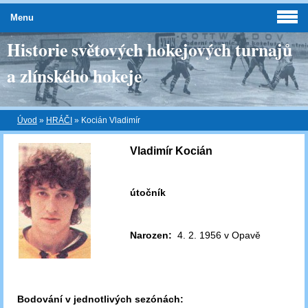
Menu
Historie světových hokejových turnajů
a zlínského hokeje
Úvod
»
HRÁČI
»
Kocián Vladimír
Vladimír Kocián
útočník
Narozen:
4. 2. 1956 v Opavě
Bodování v jednotlivých sezónách: