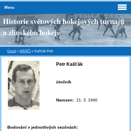
Menu
Historie světových hokejových turnajů
a zlínského hokeje
Úvod
»
HRÁČI
»
Kašťák Petr
Petr Kašťák
útočník
Narozen:
21. 3. 1940
Bodování v jednotlivých sezónách: