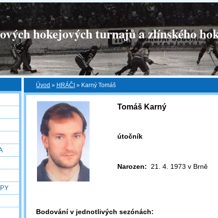
tových hokejových turnajů a zlínského hok
Úvod
»
HRÁČI
»
Karný Tomáš
Tomáš Karný
útočník
A
Narozen:
21. 4. 1973 v Brně
OPY
Bodování v jednotlivých sezónách: