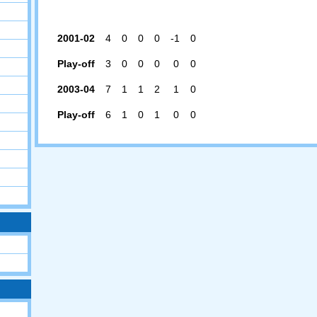
2001-02
4
0
0
0
-1
0
Play-off
3
0
0
0
0
0
2003-04
7
1
1
2
1
0
Play-off
6
1
0
1
0
0