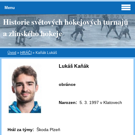
Menu
Historie světových hokejových turnajů
a zlínského hokeje
Úvod
»
HRÁČI
»
Kaňák Lukáš
Lukáš Kaňák
obránce
Narozen:
5. 3. 1997 v Klatovech
Hrál za týmy:
Škoda Plzeň