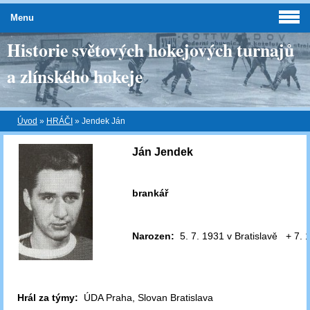
Menu
Historie světových hokejových turnajů
a zlínského hokeje
Úvod
»
HRÁČI
»
Jendek Ján
Ján Jendek
brankář
Narozen:
5. 7. 1931 v Bratislavě + 7. 
Hrál za týmy:
ÚDA Praha, Slovan Bratislava