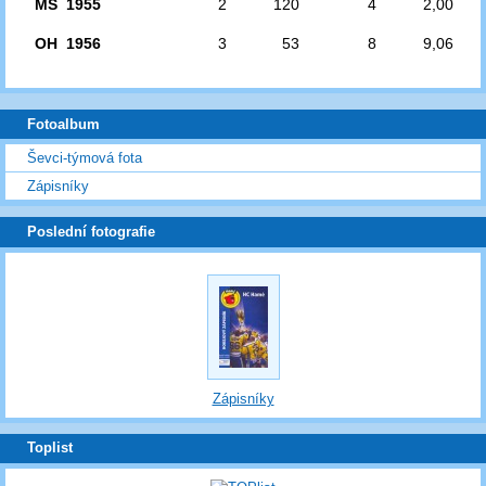
MS 1955
2
120
4
2,00
OH 1956
3
53
8
9,06
Fotoalbum
Ševci-týmová fota
Zápisníky
Poslední fotografie
Zápisníky
Toplist