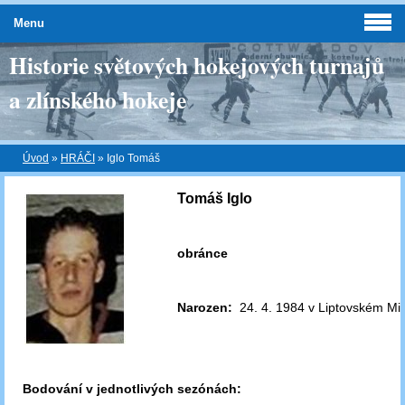
Menu
Historie světových hokejových turnajů
a zlínského hokeje
Úvod
»
HRÁČI
»
Iglo Tomáš
Tomáš Iglo
obránce
Narozen:
24. 4. 1984 v Liptovském Mik
Bodování v jednotlivých sezónách: