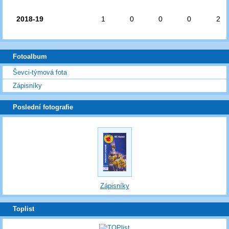
2018-19
1
0
0
0
2
Fotoalbum
Ševci-týmová fota
Zápisníky
Poslední fotografie
Zápisníky
Toplist