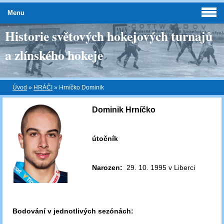
Menu
Historie světových hokejových turnajů
a zlínského hokeje
Úvod
»
HRÁČI
»
Hrníčko Dominik
Dominik Hrníčko
útočník
Narozen:
29. 10. 1995 v Liberci
Bodování v jednotlivých sezónách: