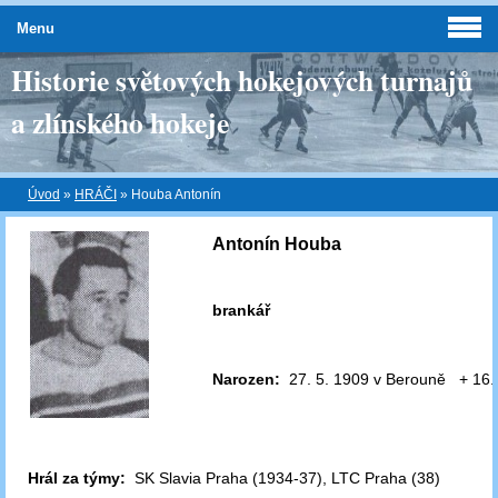
Menu
Historie světových hokejových turnajů
a zlínského hokeje
Úvod
»
HRÁČI
»
Houba Antonín
Antonín Houba
brankář
Narozen:
27. 5. 1909 v Berouně + 16.
Hrál za týmy:
SK Slavia Praha (1934-37), LTC Praha (38)