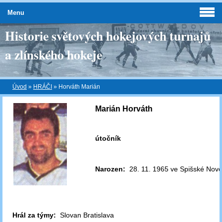
Menu
Historie světových hokejových turnajů
a zlínského hokeje
Úvod
»
HRÁČI
»
Horváth Marián
Marián Horváth
útočník
Narozen:
28. 11. 1965 ve Spišské Nové
Hrál za týmy:
Slovan Bratislava