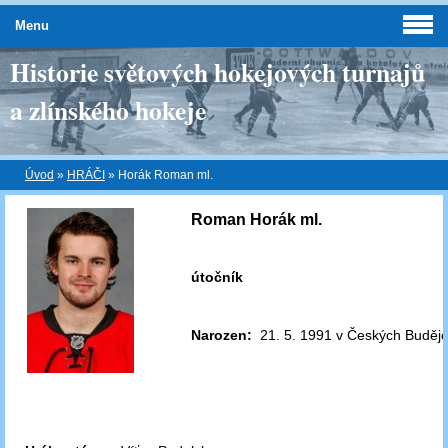
Menu
Historie světových hokejových turnajů
a zlínského hokeje
Úvod
»
HRÁČI
»
Horák Roman ml.
Roman Horák ml.
útočník
Narozen:
21. 5. 1991 v Českých Budějo