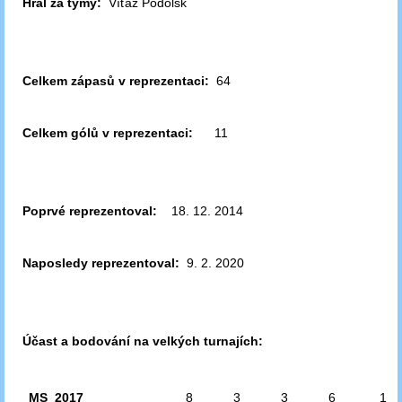
Hrál za týmy:
Víťaz Podolsk
Celkem zápasů v reprezentaci:
64
Celkem gólů v reprezentaci:
11
Poprvé reprezentoval:
18. 12. 2014
Naposledy reprezentoval:
9. 2. 2020
Účast a bodování na velkých turnajích:
MS 2017
8
3
3
6
1