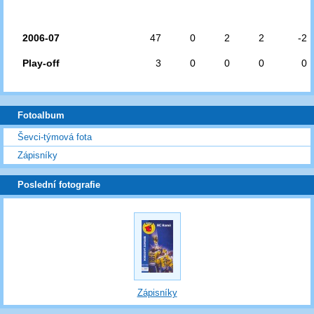
2006-07
47
0
2
2
-2
Play-off
3
0
0
0
0
Fotoalbum
Ševci-týmová fota
Zápisníky
Poslední fotografie
Zápisníky