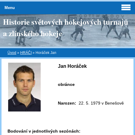
Menu
Historie světových hokejových turnajů
a zlínského hokeje
Úvod
»
HRÁČI
»
Horáček Jan
Jan Horáček
obránce
Narozen:
22. 5. 1979 v Benešově
Bodování v jednotlivých sezónách: