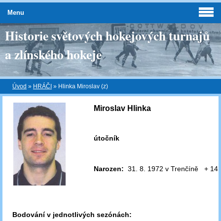
Menu
Historie světových hokejových turnajů
a zlínského hokeje
Úvod
»
HRÁČI
»
Hlinka Miroslav (z)
Miroslav Hlinka
útočník
Narozen:
31. 8. 1972 v Trenčíně + 14.
Bodování v jednotlivých sezónách: