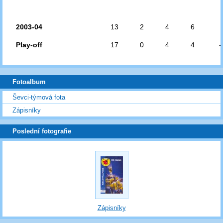
2003-04
13
2
4
6
Play-off
17
0
4
4
-
Fotoalbum
Ševci-týmová fota
Zápisníky
Poslední fotografie
Zápisníky