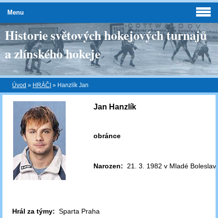
Menu
Historie světových hokejových turnajů
a zlínského hokeje
Úvod
»
HRÁČI
»
Hanzlík Jan
Jan Hanzlík
obránce
Narozen:
21. 3. 1982 v Mladé Boleslavi
Hrál za týmy:
Sparta Praha