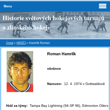
Menu
Historie světových hokejových turnajů
a zlínského hokeje
Úvod
»
HRÁČI
»
Hamrlík Roman
Roman Hamrlík
obránce
Narozen:
12. 4. 1974 v Gottwaldově
Hrál za týmy:
Tampa Bay Lightning (94-SP 96), Edmonton Oilers (