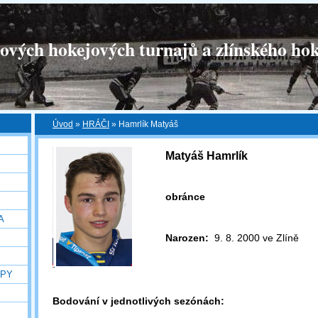
tových hokejových turnajů a zlínského hok
Úvod
»
HRÁČI
»
Hamrlík Matyáš
Matyáš Hamrlík
obránce
A
Narozen:
9. 8. 2000 ve Zlíně
OPY
Bodování v jednotlivých sezónách: