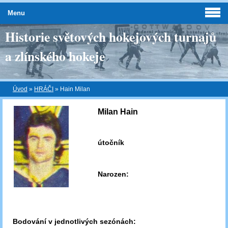
Menu
Historie světových hokejových turnajů
a zlínského hokeje
Úvod
»
HRÁČI
»
Hain Milan
Milan Hain
útočník
Narozen:
Bodování v jednotlivých sezónách: