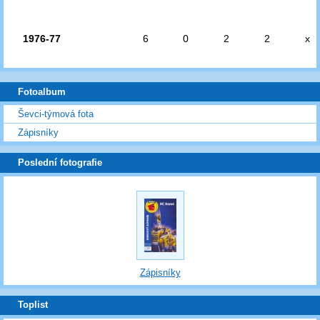
1976-77
6
0
2
2
x
Fotoalbum
Ševci-týmová fota
Zápisníky
Poslední fotografie
Zápisníky
Toplist