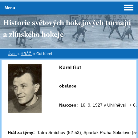
Menu
Historie světových hokejových turnajů
a zlínského hokeje
Úvod
»
HRÁČI
»
Gut Karel
Karel Gut
obránce
Narozen:
16. 9. 1927 v Uhříněvsi + 6.
Hrál za týmy:
Tatra Smíchov (52-53), Spartak Praha Sokolovo
(5