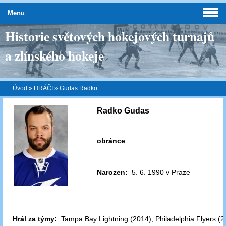
Menu
Historie světových hokejových turnajů
a zlínského hokeje
Úvod
»
HRÁČI
»
Gudas Radko
Radko Gudas
obránce
Narozen:
5. 6. 1990 v Praze
Hrál za týmy:
Tampa Bay Lightning (2014), Philadelphia Flyers (