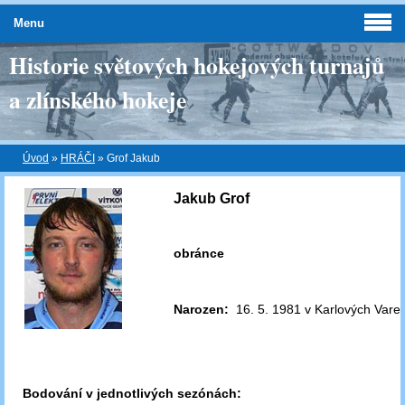
Menu
Historie světových hokejových turnajů
a zlínského hokeje
Úvod
»
HRÁČI
»
Grof Jakub
Jakub Grof
obránce
Narozen:
16. 5. 1981 v Karlových Vare
Bodování v jednotlivých sezónách: